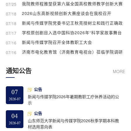
我院教师程雅堃获第六届全国高校教师教学创新大赛
07/25
三等奖
2026山东高新视频创新大赛座谈会在我校召开
07/18
新闻与传媒学院党委书记王秋亮授树立和践行正确政
07/18
绩观学习教育主题党课
学校原创剧目入选中国科协2026年“科学家故事舞台
07/17
剧推广行动”
新闻与传媒学院召开全体教职工大会
07/16
济南市电化教育馆（济南教育电视台）莅临学院调研
07/16
交流
通知公告
MORE
公告
07
新闻与传媒学院2026年暑期教职工疗休养活动的公
2026-07
示
公告
04
山东师范大学新闻与传媒学院2026秋季学期本科教
2026-07
材选用意向表