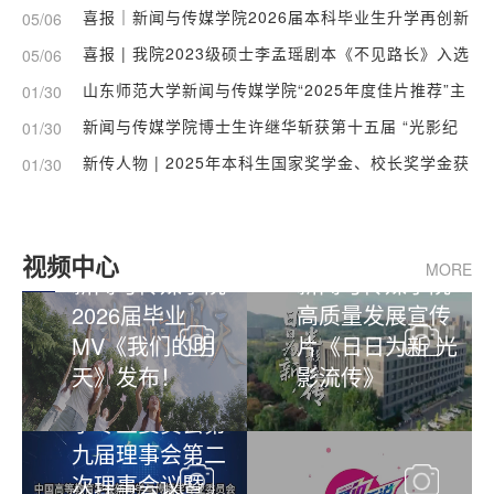
喜报｜新闻与传媒学院2026届本科毕业生升学再创新
05/06
高
喜报 | 我院2023级硕士李孟瑶剧本《不见路长》入选
05/06
2025全国青年剧作计划优秀电影剧本
山东师范大学新闻与传媒学院“2025年度佳片推荐”主
01/30
题学术放映活动
新闻与传媒学院博士生许继华斩获第十五届 “光影纪
01/30
年” 中国纪录片学院奖 “最佳大学生纪录片奖”
新传人物 | 2025年本科生国家奖学金、校长奖学金获
01/30
奖候选人风采展
视频中心
MORE
新闻与传媒学院
新闻与传媒学院
2026届毕业
高质量发展宣传
MV《我们的明
片《日日为新 光
中国高等教育学
天》发布！
影流传》
会新闻学与传播
学专业委员会第
九届理事会第二
次理事会议暨